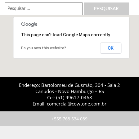
Pesquisar
por:
This page can't load Google Maps correctly.
OK
Do you own this website?
Endereço: Bartolomeu de Gusmão, 304 - Sala 2
Canudos - Novo Hamburgo – RS
Cel: (51) 99617-0468
Email: comercial@cowtone.com.br
+555 768 534 089