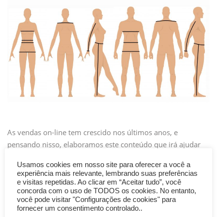
As vendas on-line tem crescido nos últimos anos, e
pensando nisso, elaboramos este conteúdo que irá ajudar
você a escolher qual é a melhor forma para orientar o seu
Usamos cookies em nosso site para oferecer a você a
cliente na escolha correta do tamanho do produto que ele
experiência mais relevante, lembrando suas preferências
irá comprar na sua loja virtual. As tabelas mais utilizadas
e visitas repetidas. Ao clicar em “Aceitar tudo”, você
concorda com o uso de TODOS os cookies. No entanto,
são a tabela amplificada e a […]
você pode visitar "Configurações de cookies" para
fornecer um consentimento controlado..