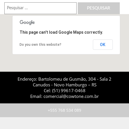
Pesquisar
por:
This page can't load Google Maps correctly.
OK
Do you own this website?
Endereço: Bartolomeu de Gusmão, 304 - Sala 2
Canudos - Novo Hamburgo – RS
Cel: (51) 99617-0468
Email: comercial@cowtone.com.br
+555 768 534 089