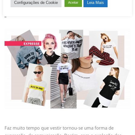
Configurações de Cookie
Leia Mais
Aceitar
5 DE MAIO DE 2021
/ 0 COMENTÁRIOS / 931 PONTOS DE
VISTA
Faz muito tempo que vestir tornou-se uma forma de