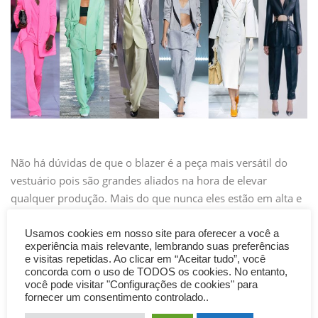
Não há dúvidas de que o blazer é a peça mais versátil do
vestuário pois são grandes aliados na hora de elevar
qualquer produção. Mais do que nunca eles estão em alta e
se tornaram a aposta querida das fashionistas para diversas
ocasiões, desde os looks mais clássicos para os dias de
Usamos cookies em nosso site para oferecer a você a
experiência mais relevante, lembrando suas preferências
trabalho, até os […]
e visitas repetidas. Ao clicar em “Aceitar tudo”, você
concorda com o uso de TODOS os cookies. No entanto,
você pode visitar "Configurações de cookies" para
fornecer um consentimento controlado..
A ROUPA QUE FALA POR VOCÊ!