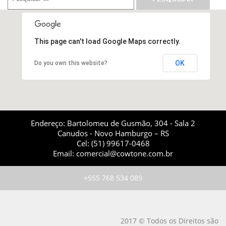
This page can't load Google Maps correctly.
OK
Do you own this website?
Endereço: Bartolomeu de Gusmão, 304 - Sala 2
Canudos - Novo Hamburgo – RS
Cel: (51) 99617-0468
Email: comercial@cowtone.com.br
+555 768 534 089
2017 © Todos os Direitos são