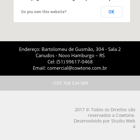
OK
Do you own this website?
Endereço: Bartolomeu de Gusmão, 304 - Sala 2
Canudos - Novo Hamburgo – RS
Cel: (51) 99617-0468
Email: comercial@cowtone.com.br
+555 768 534 089
2017 © Todos os Direitos são
reservados a Cowtone.
Desenvolvido por Studio Web
4