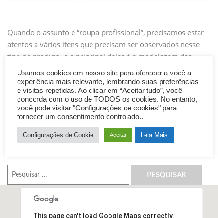
Quando o assunto é “roupa profissional”, precisamos estar
atentos a vários itens que precisam ser observados nesse
tipo de produto, e o principal deles é a modelagem das
peças. Além de um design contemporâneo, as peças
Usamos cookies em nosso site para oferecer a você a
precisam fundamentalmente possuir uma modelagem que
experiência mais relevante, lembrando suas preferências
e visitas repetidas. Ao clicar em “Aceitar tudo”, você
proporcione conforto, espaço para os movimentos
concorda com o uso de TODOS os cookies. No entanto,
intrínsecos a atividade profissional, mas que vista […]
você pode visitar "Configurações de cookies" para
fornecer um consentimento controlado..
Configurações de Cookie
Leia Mais
Aceitar
Pesquisar
por:
This page can't load Google Maps correctly.